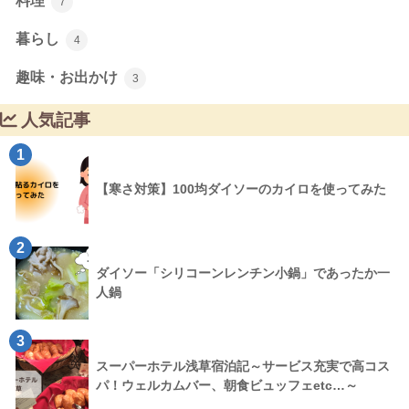
料理
7
暮らし
4
趣味・お出かけ
3
人気記事
1
【寒さ対策】100均ダイソーのカイロを使ってみた
2
ダイソー「シリコーンレンチン小鍋」であったか一
人鍋
3
スーパーホテル浅草宿泊記～サービス充実で高コス
パ！ウェルカムバー、朝食ビュッフェetc…～