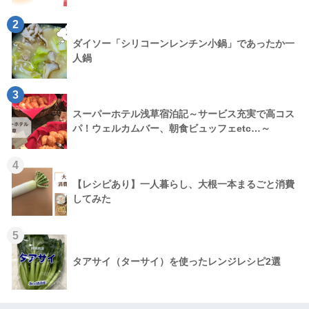
2
ダイソー「シリコーンレンチン小鍋」であったか一
人鍋
3
スーパーホテル浅草宿泊記～サービス充実で高コス
パ！ウェルカムバー、朝食ビュッフェetc…～
4
【レシピあり】一人暮らし、大根一本まるごと消費
してみた
5
タアサイ（ターサイ）を使ったレンジレシピ2選